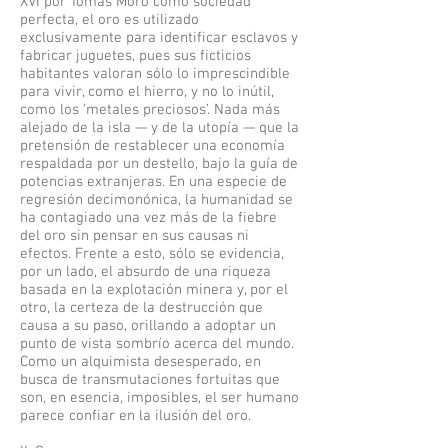
XVI por Tomás Moro como sociedad
perfecta, el oro es utilizado
exclusivamente para identificar esclavos y
fabricar juguetes, pues sus ficticios
habitantes valoran sólo lo imprescindible
para vivir, como el hierro, y no lo inútil,
como los ‘metales preciosos’. Nada más
alejado de la isla — y de la utopía — que la
pretensión de restablecer una economía
respaldada por un destello, bajo la guía de
potencias extranjeras. En una especie de
regresión decimonónica, la humanidad se
ha contagiado una vez más de la fiebre
del oro sin pensar en sus causas ni
efectos. Frente a esto, sólo se evidencia,
por un lado, el absurdo de una riqueza
basada en la explotación minera y, por el
otro, la certeza de la destrucción que
causa a su paso, orillando a adoptar un
punto de vista sombrío acerca del mundo.
Como un alquimista desesperado, en
busca de transmutaciones fortuitas que
son, en esencia, imposibles, el ser humano
parece confiar en la ilusión del oro.