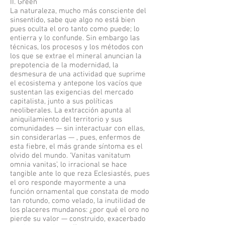
II. Green
La naturaleza, mucho más consciente del
sinsentido, sabe que algo no está bien
pues oculta el oro tanto como puede; lo
entierra y lo confunde. Sin embargo las
técnicas, los procesos y los métodos con
los que se extrae el mineral anuncian la
prepotencia de la modernidad, la
desmesura de una actividad que suprime
el ecosistema y antepone los vacíos que
sustentan las exigencias del mercado
capitalista, junto a sus políticas
neoliberales. La extracción apunta al
aniquilamiento del territorio y sus
comunidades — sin interactuar con ellas,
sin considerarlas — , pues, enfermos de
esta fiebre, el más grande síntoma es el
olvido del mundo. ‘Vanitas vanitatum
omnia vanitas’, lo irracional se hace
tangible ante lo que reza Eclesiastés, pues
el oro responde mayormente a una
función ornamental que constata de modo
tan rotundo, como velado, la inutilidad de
los placeres mundanos: ¿por qué el oro no
pierde su valor — construido, exacerbado