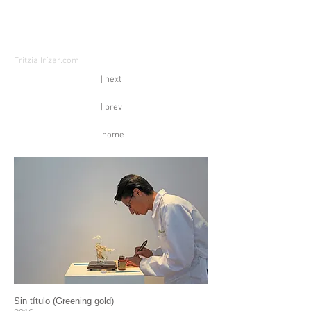
Fritzia Irízar.com
| next
| prev
| home
Sin título (Greening gold)