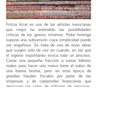
Fritzia Irizar es una de las artistas mexicanas
que mejor ha entendido las posibilidades
críticas de los gestos mínimos. Robo hormiga
supone una subversión cuya simplicidad puede
ser engañosa. Se trata de una de esas ideas
que surgen sólo de vez en cuando, en las que
el ingenio espontáneo evoca todo un proceso.
Cortar una pequeña fracción a varios billetes
reales para hacer uno nuevo tiene el sabor de
una buena broma, pero en esta época de
grandes fraudes fiscales por parte de las
empresas y de catástrofes financieras que
destruyen las vidas de millones de personas,
aludir al hurto imperceptible adquiere un poder
inusitado. Uno sonríe pensando que el nuevo
billete, por más que esté hecho del mismo
material, no tendrá el valor de un billete real.
Pero el sentido común a veces se equivoca. La
realidad es muy distinta. El nuevo billete, en su
estatus de obra de arte, vale probablemente
cientos de veces más que cualquier billete y
además es susceptible de convertirse en objeto